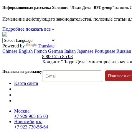
Информационная рассылка Холдинга "Люди Дела - BPC group" за июль 2
Изменение действующего законодательства, полезные статьи дл
Подробнее
показать все »
Powered by
Translate
Chinese
English
French
German
Italian
Japanese
Portuguese
Russian
8 800 555 85 03
Холдинг "Люди Дела" многопрофильная ко
Подписка на рассылку
Подписаться
Карта сайта
Политика защиты и обработки персональных данных
Положение о порядке хранения и защиты персональных дан
Согласие на обработку персональных данных
Москва:
+7 929 965-85-03
Новосибирск:
+7 923 730-56-64