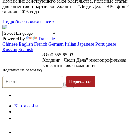
Изменение действующего законодательства, полезные статьи
для клиентов и партнеров Холдинга "Люди Дела - BPC group"
за июль 2026 года
Подробнее
показать все »
Powered by
Translate
Chinese
English
French
German
Italian
Japanese
Portuguese
Russian
Spanish
8 800 555 85 03
Холдинг "Люди Дела" многопрофильная
консалтинговая компания
Подписка на рассылку
Подписаться
© 1996-2026 «Люди
Дела»
Карта сайта
Политика защиты и обработки персональных данных
Положение о порядке хранения и защиты персональных данных
пользователей