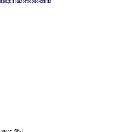
мизации налогообложения
у знаку РЖД