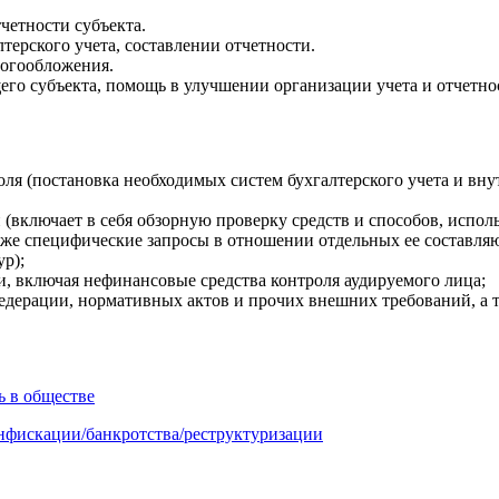
четности субъекта.
терского учета, составлении отчетности.
логообложения.
го субъекта, помощь в улучшении организации учета и отчетно
я (постановка необходимых систем бухгалтерского учета и внут
включает в себя обзорную проверку средств и способов, исполь
акже специфические запросы в отношении отдельных ее составляю
ур);
и, включая нефинансовые средства контроля аудируемого лица;
Федерации, нормативных актов и прочих внешних требований, а 
ь в обществе
онфискации/банкротства/реструктуризации