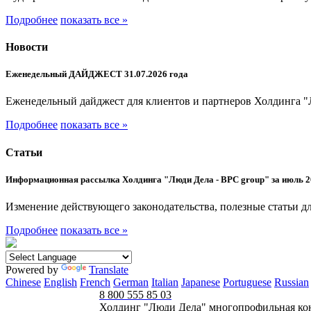
Подробнее
показать все »
Новости
Еженедельный ДАЙДЖЕСТ 31.07.2026 года
Еженедельный дайджест для клиентов и партнеров Холдинга "
Подробнее
показать все »
Статьи
Информационная рассылка Холдинга "Люди Дела - BPC group" за июль 2
Изменение действующего законодательства, полезные статьи дл
Подробнее
показать все »
Powered by
Translate
Chinese
English
French
German
Italian
Japanese
Portuguese
Russian
8 800 555 85 03
Холдинг "Люди Дела" многопрофильная ко