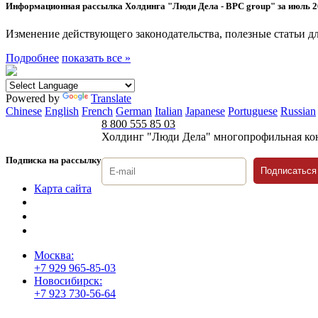
Информационная рассылка Холдинга "Люди Дела - BPC group" за июль 2
Изменение действующего законодательства, полезные статьи дл
Подробнее
показать все »
Powered by
Translate
Chinese
English
French
German
Italian
Japanese
Portuguese
Russian
8 800 555 85 03
Холдинг "Люди Дела" многопрофильная ко
Подписка на рассылку
Подписаться
Карта сайта
Политика защиты и обработки персональных данных
Положение о порядке хранения и защиты персональных дан
Согласие на обработку персональных данных
Москва:
+7 929 965-85-03
Новосибирск:
+7 923 730-56-64