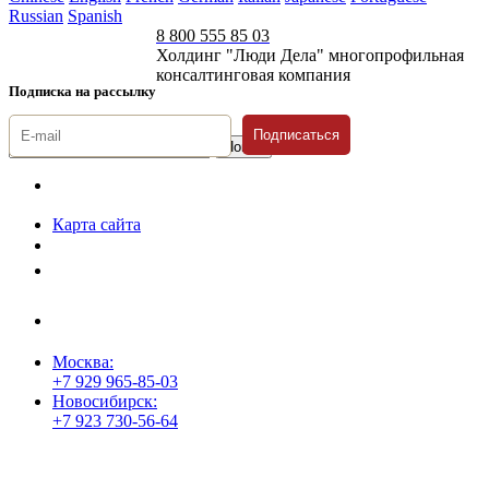
Russian
Spanish
8 800 555 85 03
Холдинг "Люди Дела" многопрофильная
консалтинговая компания
Подписка на рассылку
Подписаться
© 1996-2026 «Люди
Дела»
Карта сайта
Политика защиты и обработки персональных данных
Положение о порядке хранения и защиты персональных данных
пользователей
Согласие на обработку персональных данных
Москва:
+7 929 965-85-03
Новосибирск:
+7 923 730-56-64