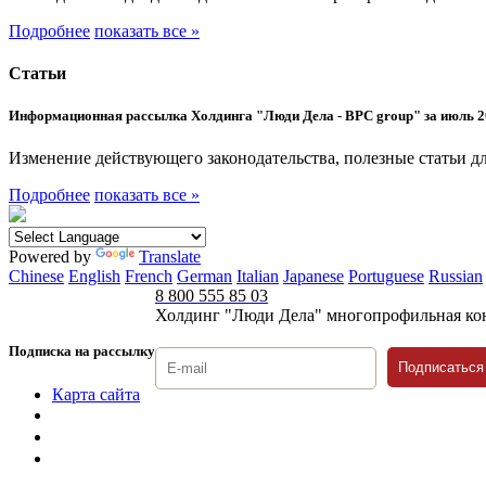
Подробнее
показать все »
Статьи
Информационная рассылка Холдинга "Люди Дела - BPC group" за июль 2
Изменение действующего законодательства, полезные статьи дл
Подробнее
показать все »
Powered by
Translate
Chinese
English
French
German
Italian
Japanese
Portuguese
Russian
8 800 555 85 03
Холдинг "Люди Дела" многопрофильная ко
Подписка на рассылку
Подписаться
Карта сайта
Политика защиты и обработки персональных данных
Положение о порядке хранения и защиты персональных дан
Согласие на обработку персональных данных