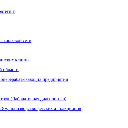
ратегии)
я торговой сети
цинских клиник
й области
ясоперерабатывающих предприятий
тро» (Лабораторная диагностика)
 Я», производство детских аттракционов