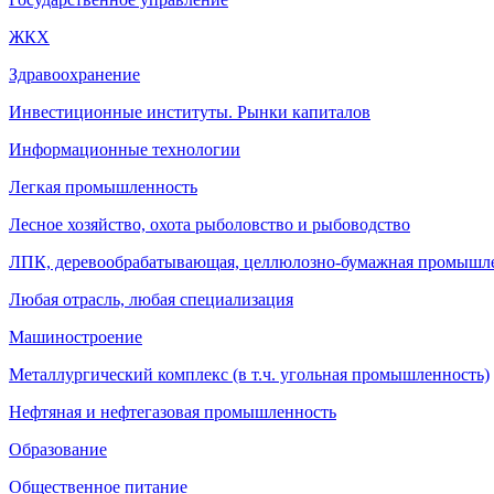
ЖКХ
Здравоохранение
Инвестиционные институты. Рынки капиталов
Информационные технологии
Легкая промышленность
Лесное хозяйство, охота рыболовство и рыбоводство
ЛПК, деревообрабатывающая, целлюлозно-бумажная промышл
Любая отрасль, любая специализация
Машиностроение
Металлургический комплекс (в т.ч. угольная промышленность)
Нефтяная и нефтегазовая промышленность
Образование
Общественное питание